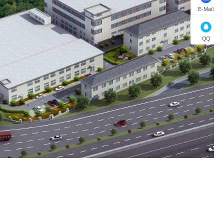
squisiti, struttura robusta e
E-Mail
funzionalità versatile, che li
rendono ideali per
QQ
conservare, organizzare e
presentare una vasta gamma
di articoli, dagli attrezzi per il
fitness ai gioielli, all'elettronica
e altro ancora. Sfruttando
processi di produzione
avanzati e mantenendo
rigorose pratiche di garanzia
della qualità, il produttore
garantisce che ogni
accessorio e confezione