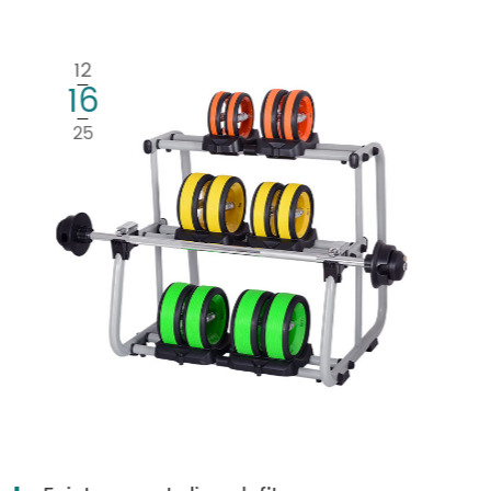
regalo mostri un'eccezionale
maestria e soddisfi i più alti
12
standard di soddisfazione.
09
Che tu stia cercando di
25
migliorare le tue soluzioni di
archiviazione personale o di
elevare la tua esperienza di
regali, gli accessori e le
confezioni regalo Biyisheng
offrono una scelta elegante e
pratica che riflette l'essenza
dell'artigianato cinese.