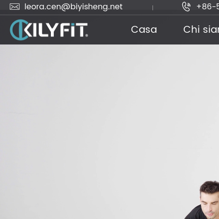
leora.cen@biyisheng.net
+86-


Casa
Chi si