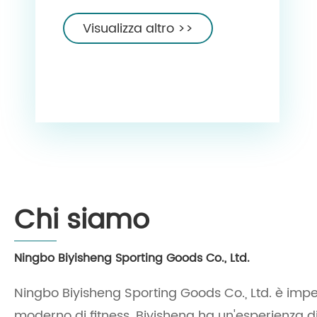
e fornito da un'azienda leader
in Cina. In qualità di
Visualizza altro >>
produttore e fornitore con una
vasta esperienza nel settore
sportivo, l'azienda è
specializzata nello sviluppo e
nella produzione di
attrezzature per il fitness
innovative, pratiche e sicure. I
manubri circolari Biyisheng
Chi siamo
Fitness, caratterizzati da una
struttura resistente e da un
Ningbo Biyisheng Sporting Goods Co., Ltd.
design ergonomico, sono
Ningbo Biyisheng Sporting Goods Co., Ltd. è impe
ideali per un'ampia gamma
moderno di fitness. Biyisheng ha un'esperienza di