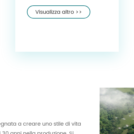
un produttore e fornitore
rispettabile in Cina. Pioniere
Visualizza altro >>
nel settore delle attrezzature
per il fitness, questa azienda
con sede in Cina eccelle nella
progettazione e produzione di
sistemi di rack versatili, robusti
e facili da usare su misura per
le diverse esigenze di
allenamento. I set di rack
fitness Biyisheng sono
progettati con precisione per
offrire stabilità, durata e
gnata a creare uno stile di vita
facilità d'uso, rendendoli
 30 anni nella produzione. Si