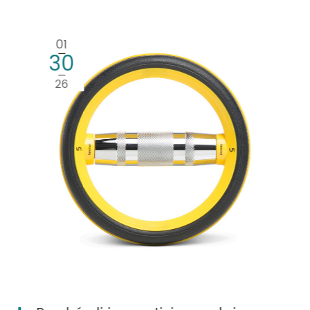
proprietario di una struttura
fitness commerciale, i set di
12
rack fitness Biyisheng
16
forniscono una piattaforma
25
eccezionale per migliorare la
tua esperienza di allenamento
e ottenere risultati di fitness
ottimali.