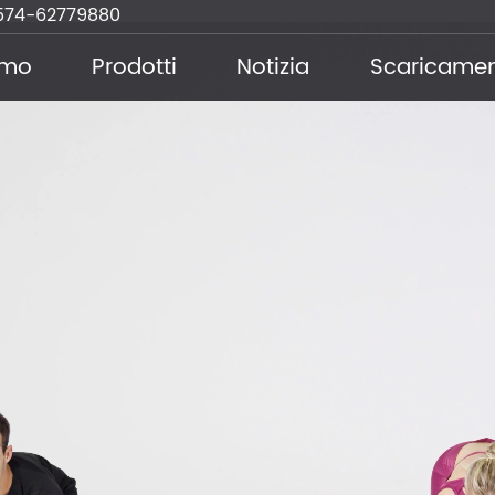
574-62779880
amo
Prodotti
Notizia
Scaricame