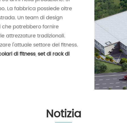
perfetti per sollevamento pesi,
bo. La fabbrica possiede oltre
allenamento della forza ed
ostrada. Un team di design
esercizi di condizionamento.
vi che potrebbero fornire
Sfruttando tecniche di
le attrezzature tradizionali.
produzione all'avanguardia e
are l'attuale settore del fitness.
aderendo a rigorosi protocolli
lari di fitness
,
set di rack di
di controllo qualità, il
produttore garantisce che
ogni set di rack soddisfi gli
standard di sicurezza
internazionali e superi le
aspettative dei clienti. Che tu
sia un appassionato di
Notizia
palestra domestica o il