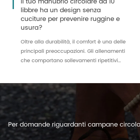
Perché gli innovativi manubri
circolari da 5 libbre sono un
punto di svolta per gli allenamenti
a casa?
Gli innovativi manubri circolari da 5 libbre
di Ningbo Biyisheng Sporting Goods Co.,
Ltd. hanno trasformato il modo in cui gli
appassionati di fitness si avvicinano agli
Visualizza altro >>
allenamenti a casa. Con un design
circolare unico, impugnatura ergonomica
e durata superiore, questi manubri non
sono solo uno strumento per il fitness:
sono un investimento per la salute.
Per domande riguardanti campane circolari pe
Questo articolo approfondisce il loro
design, i vantaggi, le tecniche di utilizzo e