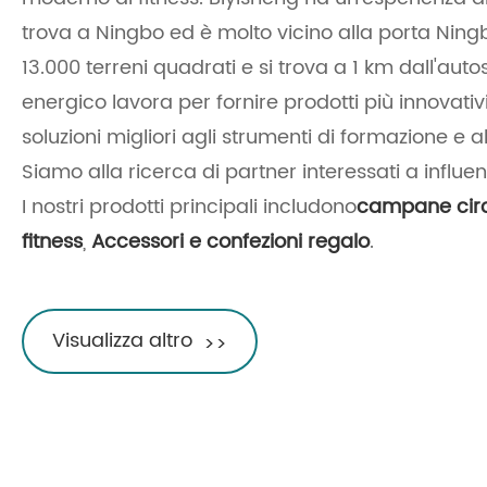
di allenamenti, tra cui
trova a Ningbo ed è molto vicino alla porta Ning
allenamento della forza,
13.000 terreni quadrati e si trova a 1 km dall'aut
tonificazione muscolare e
energico lavora per fornire prodotti più innovati
sviluppo della resistenza. Con
soluzioni migliori agli strumenti di formazione e al
il suo impegno per
Siamo alla ricerca di partner interessati a influenz
l'eccellenza e la soddisfazione
I nostri prodotti principali includono
campane circo
del cliente, il produttore con
fitness
,
Accessori e confezioni regalo
.
sede in Cina garantisce che
ogni set di manubri circolari
sia sottoposto a un rigoroso
Visualizza altro
>>
controllo di qualità per
soddisfare gli standard più
elevati. Che tu sia un
appassionato di fitness o un