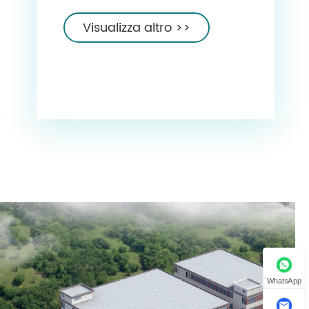
meticolosamente realizzati da
un rinomato produttore e
Visualizza altro >>
fornitore con sede in Cina. In
quanto esperta leader nel
settore, questa azienda con
sede in Cina è specializzata
nella creazione di una vasta
gamma di accessori e
scatole di presentazione di
alta qualità che soddisfano le
esigenze sia personali che
commerciali. Gli accessori e
le confezioni regalo Biyisheng
WhatsApp
sono caratterizzati da dettagli