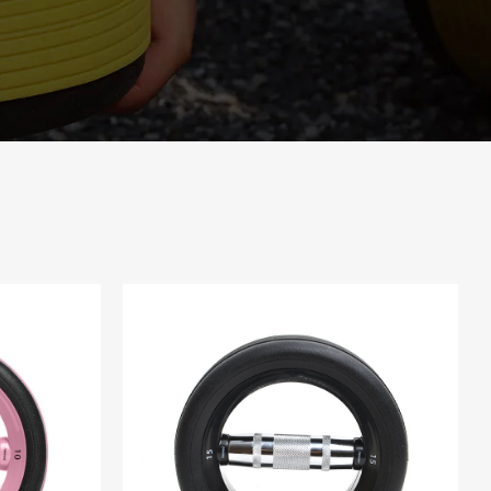
facilmente eguagliare. Per chiunque sia
seriamente interessato alla perdita di
grasso efficiente, questi sono un punto di
svolta e la mia esperienza con il set
Biyisheng è stata particolarmente
trasformativa.