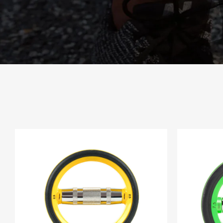
il loro confronto con i manubri tradizionali,
aiutandoti a prendere una decisione di
acquisto informata.