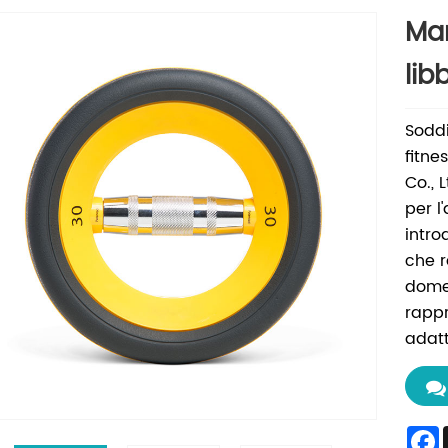
Man
lib
Soddi
fitne
Co., 
per l
intro
che r
domes
rappr
adatt