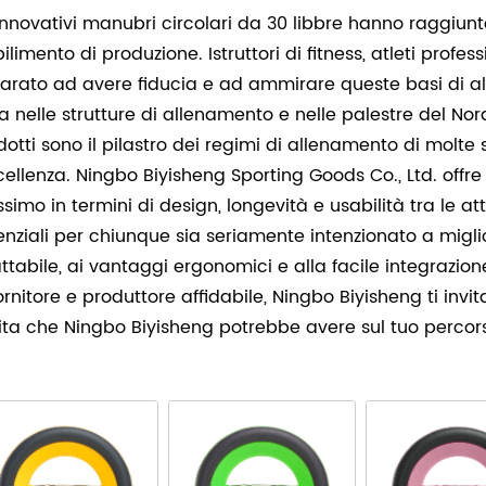
 innovativi manubri circolari da 30 libbre hanno raggiunt
ilimento di produzione. Istruttori di fitness, atleti prof
arato ad avere fiducia e ad ammirare queste basi di all
a nelle strutture di allenamento e nelle palestre del Nord
dotti sono il pilastro dei regimi di allenamento di molte
ccellenza. Ningbo Biyisheng Sporting Goods Co., Ltd. offre
simo in termini di design, longevità e usabilità tra le 
enziali per chiunque sia seriamente intenzionato a miglior
ttabile, ai vantaggi ergonomici e alla facile integrazion
fornitore e produttore affidabile, Ningbo Biyisheng ti in
vita che Ningbo Biyisheng potrebbe avere sul tuo percorso