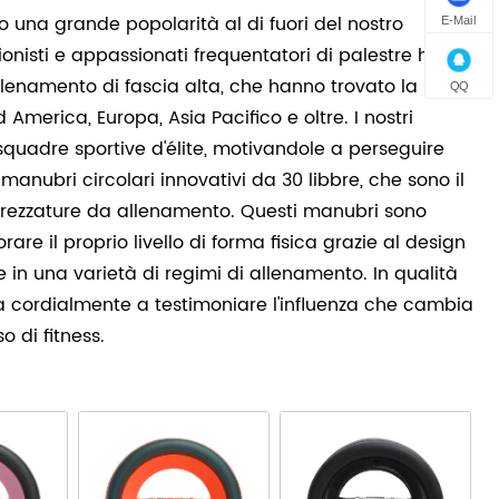
o una grande popolarità al di fuori del nostro
E-Mail
essionisti e appassionati frequentatori di palestre hanno
enamento di fascia alta, che hanno trovato la loro
QQ
 America, Europa, Asia Pacifico e oltre. I nostri
 squadre sportive d'élite, motivandole a perseguire
 manubri circolari innovativi da 30 libbre, che sono il
attrezzature da allenamento. Questi manubri sono
are il proprio livello di forma fisica grazie al design
e in una varietà di regimi di allenamento. In qualità
vita cordialmente a testimoniare l'influenza che cambia
 di fitness.