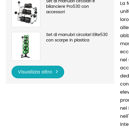
Set di manubri circolari e
La 
bilanciere Pro530 con
uni
accessori
lor
all
Set di manubri circolari Elite530
abb
con scarpe in plastica
mas
ecc
nel
acc
Visualizza altro
ded
con
ele
pro
nel
nel
inte