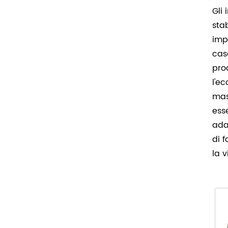
Gli
stab
imp
cas
pro
l'e
mas
ess
ada
di 
la 