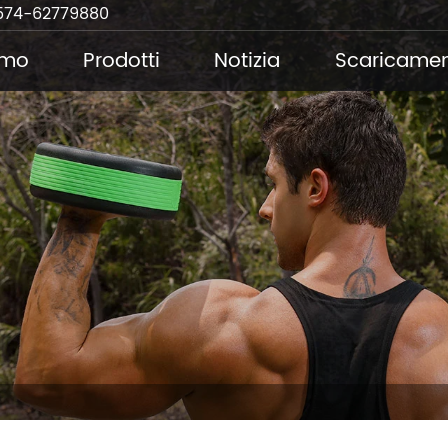
574-62779880
amo
Prodotti
Notizia
Scaricame