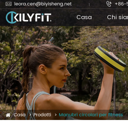
leora.cen@biyisheng.net
+86-


Casa
Chi si
Casa
Prodotti
Manubri circolari per fitness