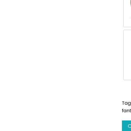
Tag 
fan
C