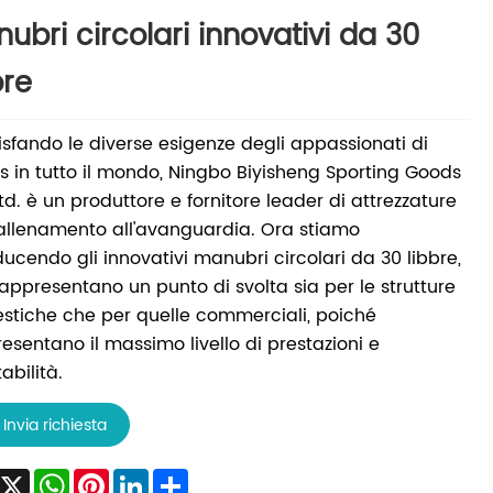
ubri circolari innovativi da 30
bre
sfando le diverse esigenze degli appassionati di
ss in tutto il mondo, Ningbo Biyisheng Sporting Goods
Ltd. è un produttore e fornitore leader di attrezzature
'allenamento all'avanguardia. Ora stiamo
ducendo gli innovativi manubri circolari da 30 libbre,
appresentano un punto di svolta sia per le strutture
tiche che per quelle commerciali, poiché
esentano il massimo livello di prestazioni e
abilità.
Invia richiesta
Facebook
X
WhatsApp
Pinterest
LinkedIn
Share