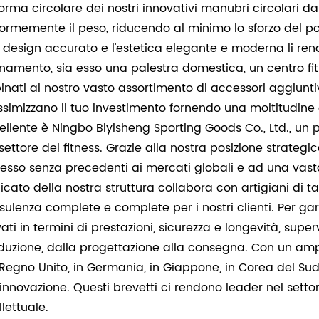
forma circolare dei nostri innovativi manubri circolari da
formemente il peso, riducendo al minimo lo sforzo del pols
o design accurato e l'estetica elegante e moderna li ren
enamento, sia esso una palestra domestica, un centro f
inati al nostro vasto assortimento di accessori aggiuntivi
simizzano il tuo investimento fornendo una moltitudine d
ellente è Ningbo Biyisheng Sporting Goods Co., Ltd., un 
 settore del fitness. Grazie alla nostra posizione strateg
esso senza precedenti ai mercati globali e ad una vasta r
icato della nostra struttura collabora con artigiani di ta
sulenza complete e complete per i nostri clienti. Per gar
vati in termini di prestazioni, sicurezza e longevità, su
duzione, dalla progettazione alla consegna. Con un ampio p
 Regno Unito, in Germania, in Giappone, in Corea del S
l'innovazione. Questi brevetti ci rendono leader nel setto
llettuale.