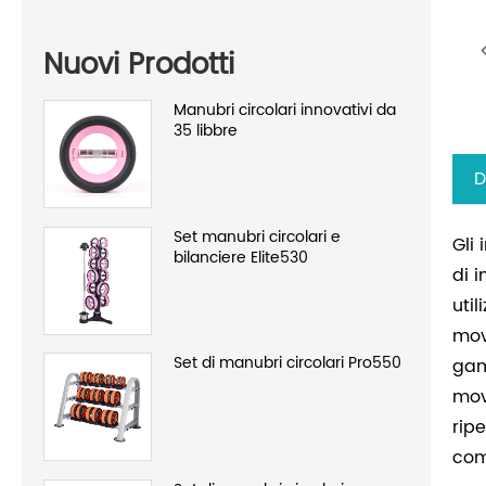
Nuovi Prodotti
Manubri circolari innovativi da
35 libbre
D
Set manubri circolari e
Gli
bilanciere Elite530
di 
uti
mov
Set di manubri circolari Pro550
gam
mov
rip
com