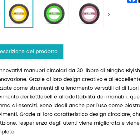
escrizione del prodotto
 innovativi manubri circolari da 30 libbre di Ningbo Biyis
innovazione. Grazie al loro design creativo e all'eccelle
lizzate come strumenti di allenamento versatili al di fuo
imento dei kettlebell e all'adattabilità dei manubri, que
ma di esercizi. Sono ideali anche per l'uso come piastr
imenti. Grazie al loro caratteristico design circolare, c
etizione, l'esperienza degli utenti viene migliorata e v
pleto.