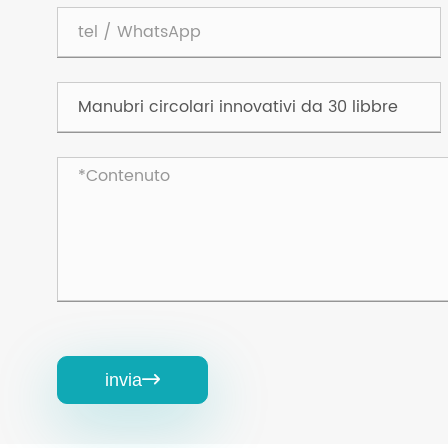
invia
