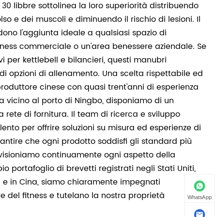
 30 libbre sottolinea la loro superiorità distribuendo
o e dei muscoli e diminuendo il rischio di lesioni. Il
dono l'aggiunta ideale a qualsiasi spazio di
itness commerciale o un'area benessere aziendale. Se
 per kettlebell e bilancieri, questi manubri
i opzioni di allenamento. Una scelta rispettabile ed
produttore cinese con quasi trent'anni di esperienza
ica vicino al porto di Ningbo, disponiamo di un
ete di fornitura. Il team di ricerca e sviluppo
lento per offrire soluzioni su misura ed esperienze di
antire che ogni prodotto soddisfi gli standard più
pervisioniamo continuamente ogni aspetto della
ortafoglio di brevetti registrati negli Stati Uniti,
ud e in Cina, siamo chiaramente impegnati
re del fitness e tutelano la nostra proprietà
WhatsApp